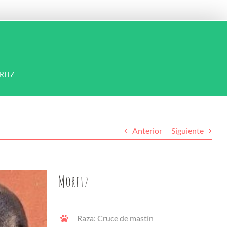
RITZ
Anterior
Siguiente
Moritz
Raza: Cruce de mastín