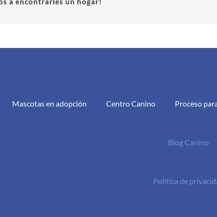
s a encontrarles un hogar!
Mascotas en adopción
Centro Canino
Proceso par
Blog Canino
Política de privaci