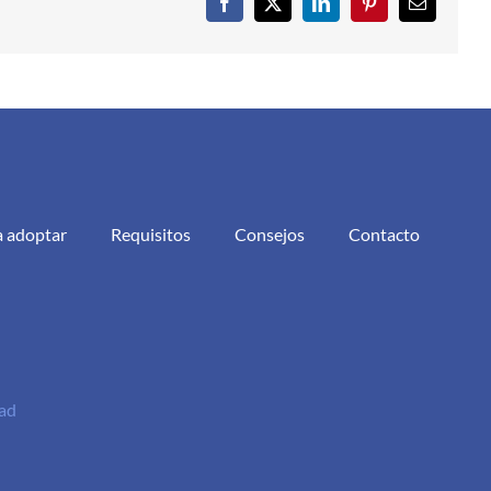
Facebook
X
LinkedIn
Pinterest
Correo
electrónic
a adoptar
Requisitos
Consejos
Contacto
dad