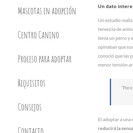
Un dato inter
Mascotas en adopción
Un estudio realiz
tenencia de anim
Centro Canino
tenía un perro y 
opinaban que sus
Proceso para adoptar
conoció que las 
menor tensión art
Requisitos
“Para 
Consejos
El adoptar a una
Contacto
reducirá la sens