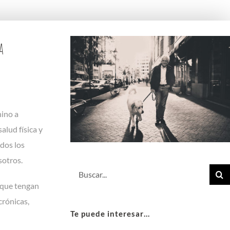
a
nino a
alud física y
odos los
sotros.
Buscar:
 que tengan
crónicas,
Te puede interesar…