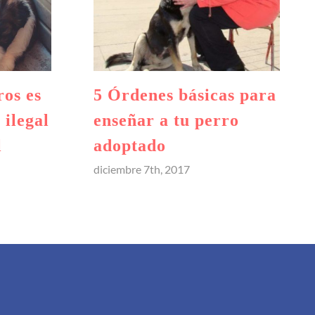
ros es
5 Órdenes básicas para
 ilegal
enseñar a tu perro
l
adoptado
diciembre 7th, 2017