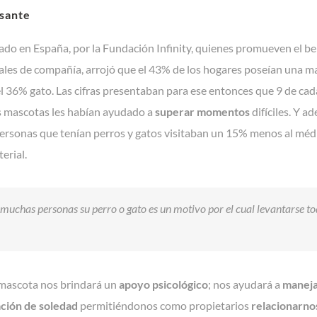
esante
ado en España, por la Fundación Infinity, quienes promueven el ben
ales de compañía, arrojó que el 43% de los hogares poseían una m
el 36% gato. Las cifras presentaban para ese entonces que 9 de ca
 mascotas les habían ayudado a
superar momentos
difíciles. Y a
personas que tenían perros y gatos visitaban un 15% menos al méd
erial.
muchas personas su perro o gato es un motivo por el cual levantarse to
 mascota nos brindará un
apoyo psicológico
; nos ayudará a
maneja
ación de soledad
permitiéndonos como propietarios
relacionarnos