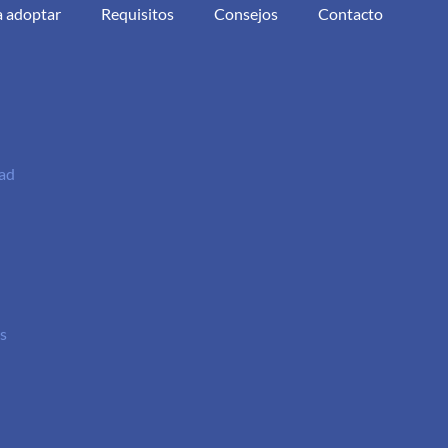
a adoptar
Requisitos
Consejos
Contacto
dad
s