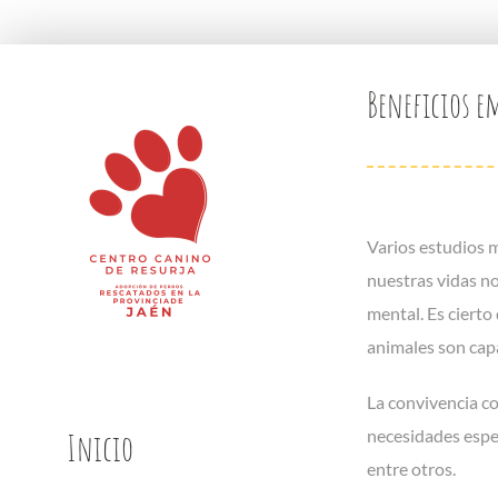
Saltar
Beneficios e
al
contenido
Varios estudios m
nuestras vidas no
mental. Es cierto
animales son capa
La convivencia c
Inicio
necesidades espec
entre otros.