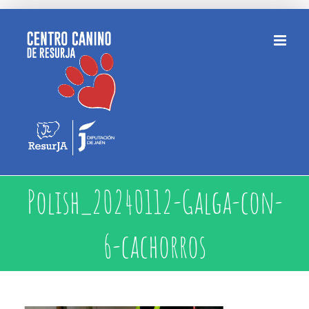
Saltar
al
contenido
Polish_20240112-Galga-con-
6-cachorros