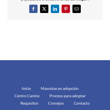
Facebook
X
LinkedIn
Pinterest
Correo
electrónico
Inicio
Mascotas en adopción
Centro Canino
Proceso para adoptar
Requisitos
Consejos
Contacto