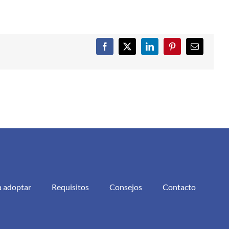
Facebook
X
LinkedIn
Pinterest
Correo
electrónic
a adoptar
Requisitos
Consejos
Contacto