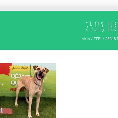
25318 TEB
Inicio
TEBI
25318 