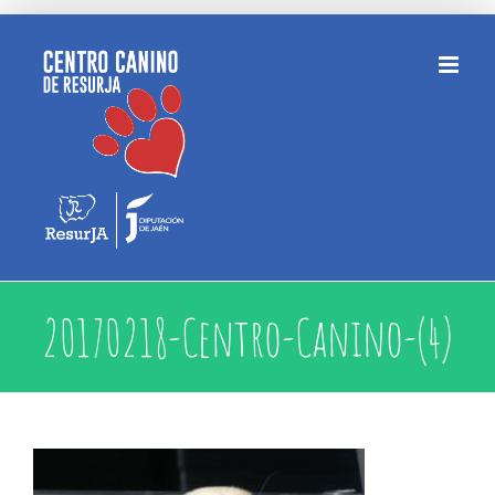
Saltar
al
contenido
20170218-Centro-Canino-(4)