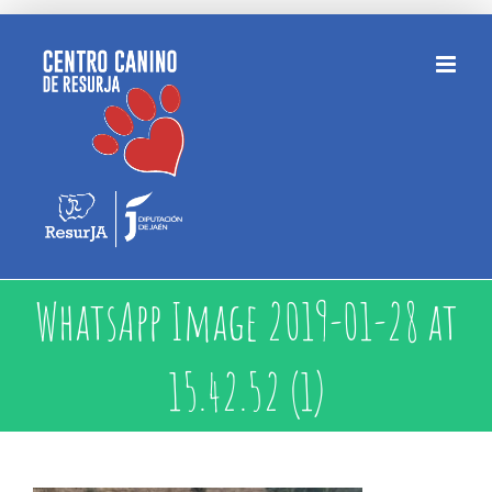
Saltar
al
contenido
WhatsApp Image 2019-01-28 at
15.42.52 (1)