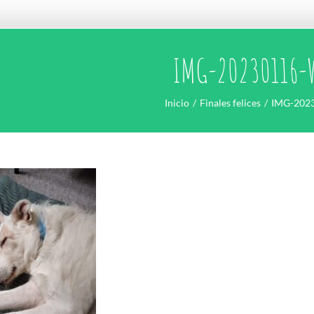
IMG-20230116-
Inicio
Finales felices
IMG-202