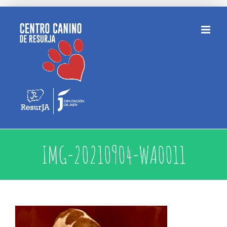
Saltar
al
contenido
IMG-20210904-WA0011