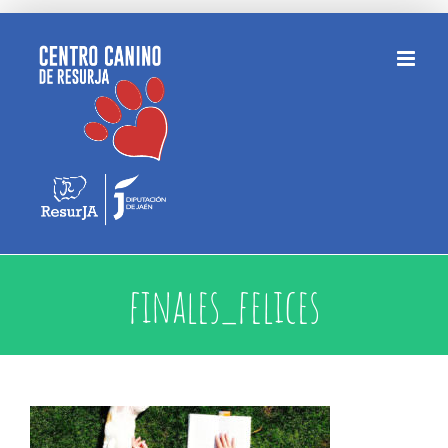
Saltar
al
contenido
finales_felices