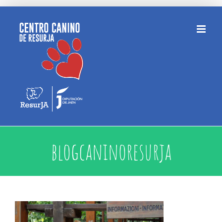
Saltar
al
contenido
blogcaninoresurja