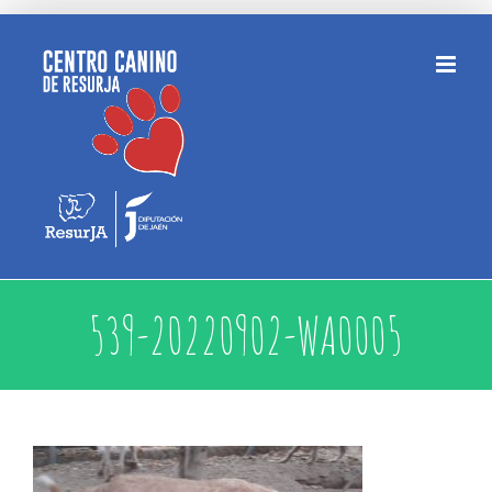
Saltar
al
contenido
539-20220902-WA0005