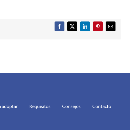
Facebook
X
LinkedIn
Pinterest
Correo
electrónic
a adoptar
Requisitos
Consejos
Contacto