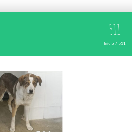
511
Inicio
511