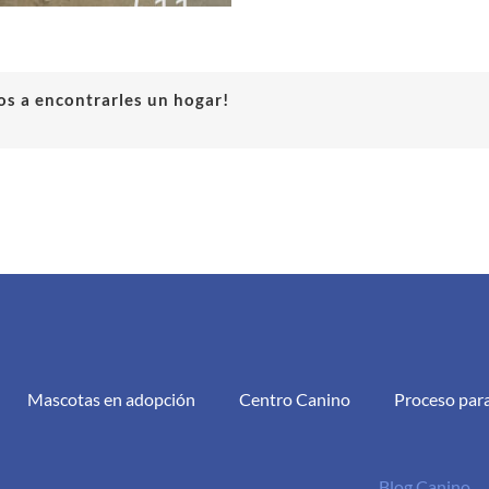
s a encontrarles un hogar!
Mascotas en adopción
Centro Canino
Proceso par
Blog Canino