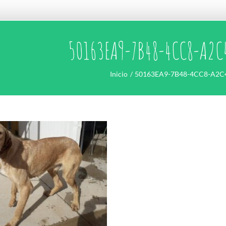
50163EA9-7B48-4CC8-A2C
Inicio
50163EA9-7B48-4CC8-A2C