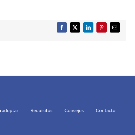
Facebook
X
LinkedIn
Pinterest
Correo
electrónic
a adoptar
Requisitos
Consejos
Contacto