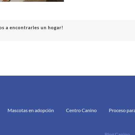
s a encontrarles un hogar!
Mascotas en adopción
Centro Canino
Proceso par
Blog Canino