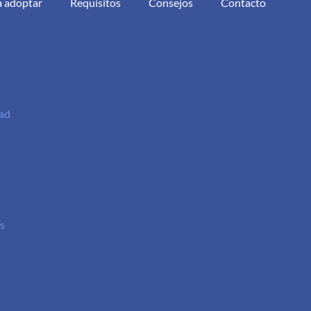
a adoptar
Requisitos
Consejos
Contacto
dad
s