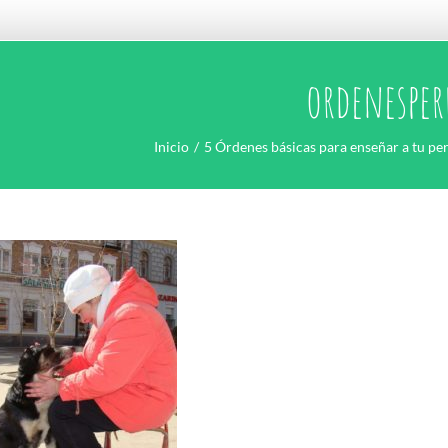
ordenesper
Inicio
5 Órdenes básicas para enseñar a tu pe