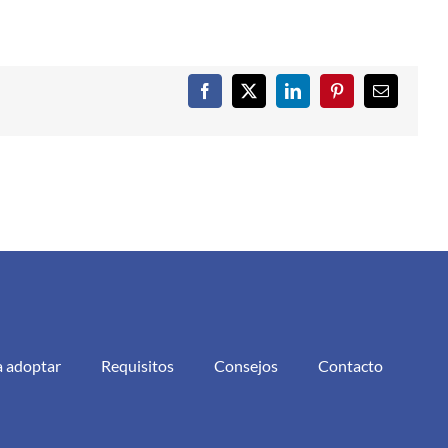
Facebook
X
LinkedIn
Pinterest
Correo
electrónic
a adoptar
Requisitos
Consejos
Contacto