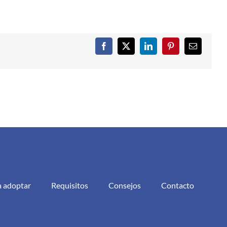
Facebook
X
LinkedIn
Pinterest
Correo
electrónic
a adoptar
Requisitos
Consejos
Contacto