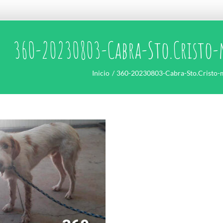
360-20230803-Cabra-Sto.Cristo
Inicio
360-20230803-Cabra-Sto.Cristo-