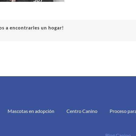
s a encontrarles un hogar!
Mascotas en adopción
Centro Canino
Proceso par
Blog Canino