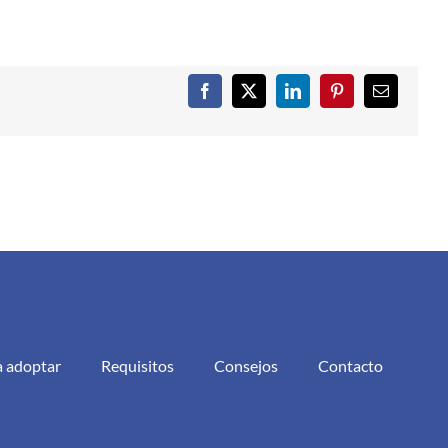
Facebook
X
LinkedIn
Pinterest
Correo
electrónic
a adoptar
Requisitos
Consejos
Contacto