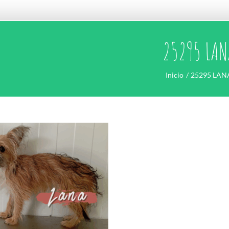
25295 LAN
Inicio
25295 LAN