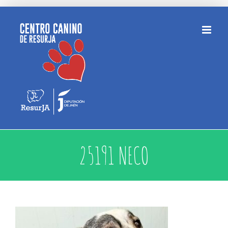
Saltar
al
contenido
25191 NECO