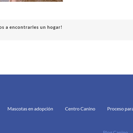
s a encontrarles un hogar!
Mascotas en adopción
Centro Canino
Proceso par
Blog Canino