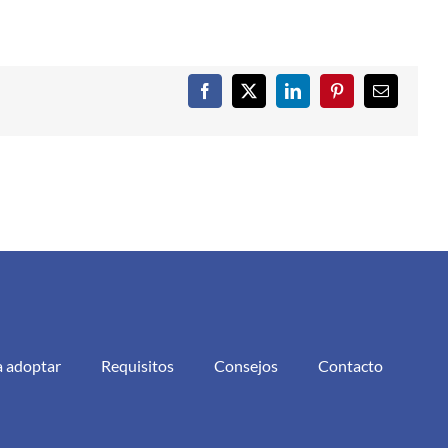
Facebook
X
LinkedIn
Pinterest
Correo
electrónic
a adoptar
Requisitos
Consejos
Contacto