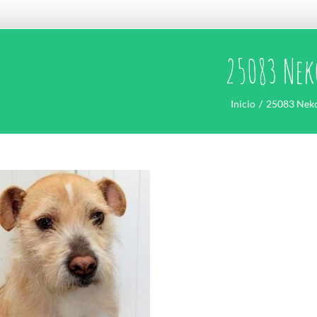
25083 Nek
Inicio
25083 Nek