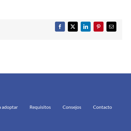
Facebook
X
LinkedIn
Pinterest
Correo
electrónic
a adoptar
Requisitos
Consejos
Contacto