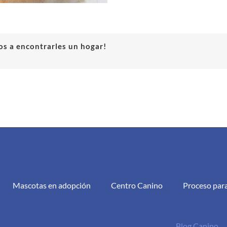
s a encontrarles un hogar!
Mascotas en adopción
Centro Canino
Proceso par
Blog Canino