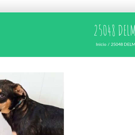
25048 DEL
Inicio
25048 DEL