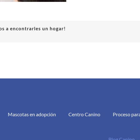
s a encontrarles un hogar!
Mascotas en adopción
Centro Canino
Proceso par
Blog Canino