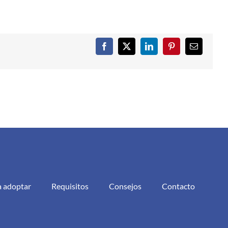
Facebook
X
LinkedIn
Pinterest
Correo
electrónic
a adoptar
Requisitos
Consejos
Contacto