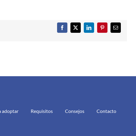
Facebook
X
LinkedIn
Pinterest
Correo
electrónic
a adoptar
Requisitos
Consejos
Contacto