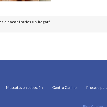
s a encontrarles un hogar!
Mascotas en adopción
Centro Canino
Proceso par
Blog Canino