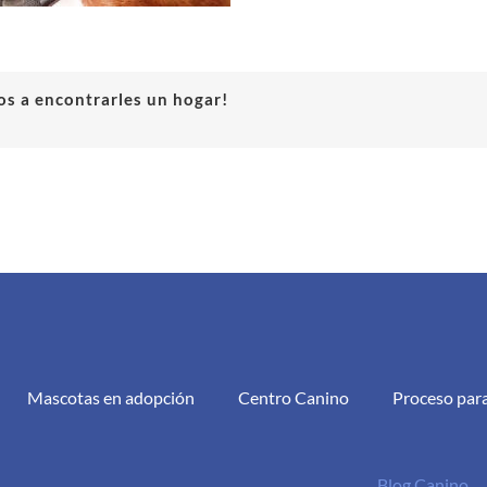
s a encontrarles un hogar!
Mascotas en adopción
Centro Canino
Proceso par
Blog Canino