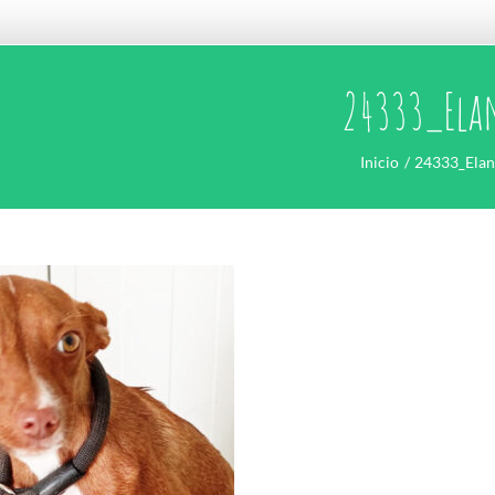
24333_Ela
Inicio
24333_Elan