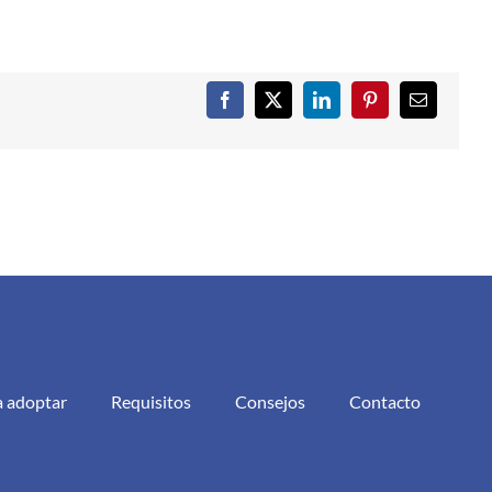
Facebook
X
LinkedIn
Pinterest
Correo
electrónic
a adoptar
Requisitos
Consejos
Contacto