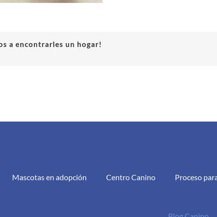
s a encontrarles un hogar!
Mascotas en adopción
Centro Canino
Proceso par
Blog Canino