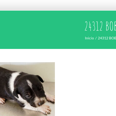
24312 BO
Inicio
24312 BO