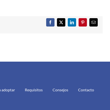
Facebook
X
LinkedIn
Pinterest
Correo
electrónic
a adoptar
Requisitos
Consejos
Contacto