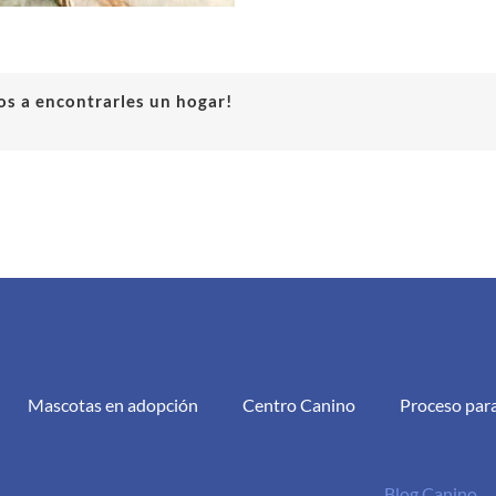
s a encontrarles un hogar!
Mascotas en adopción
Centro Canino
Proceso par
Blog Canino