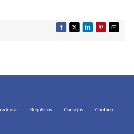
Facebook
X
LinkedIn
Pinterest
Correo
electrónic
a adoptar
Requisitos
Consejos
Contacto