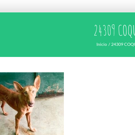
24309 COQ
Inicio
24309 COQ