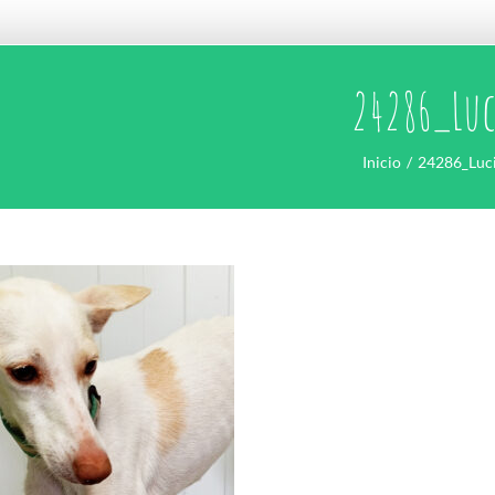
24286_Luc
Inicio
24286_Luc