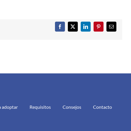
Facebook
X
LinkedIn
Pinterest
Correo
electrónic
a adoptar
Requisitos
Consejos
Contacto