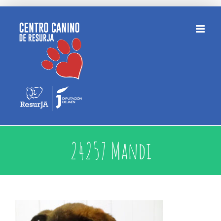
Saltar
al
contenido
24257 Mandi