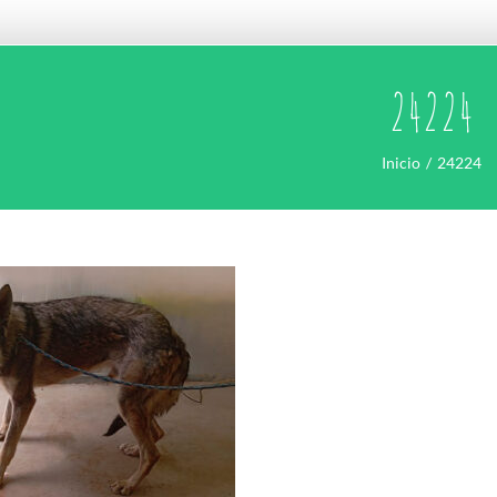
24224
Inicio
24224