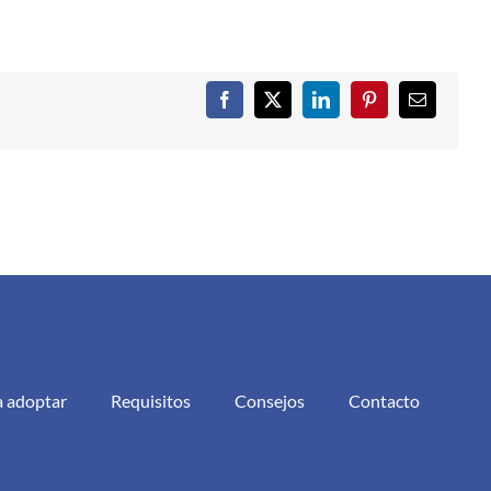
Facebook
X
LinkedIn
Pinterest
Correo
electrónic
a adoptar
Requisitos
Consejos
Contacto