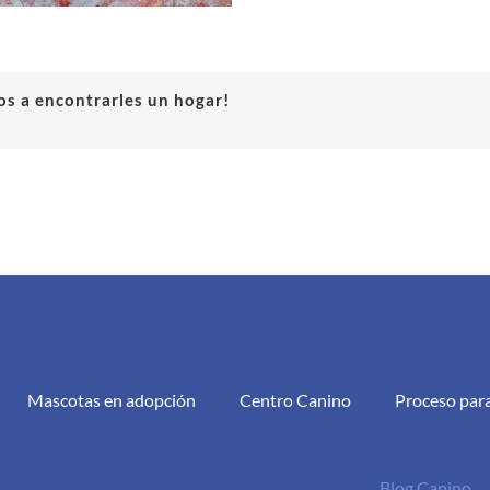
s a encontrarles un hogar!
Mascotas en adopción
Centro Canino
Proceso par
Blog Canino