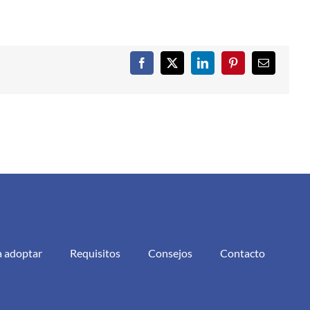
Facebook
X
LinkedIn
Pinterest
Correo
electrónic
a adoptar
Requisitos
Consejos
Contacto