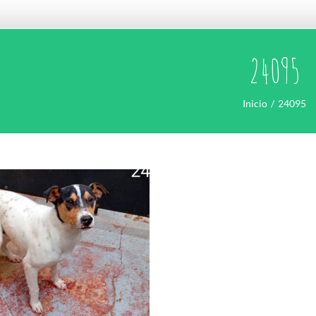
24095
Inicio
24095