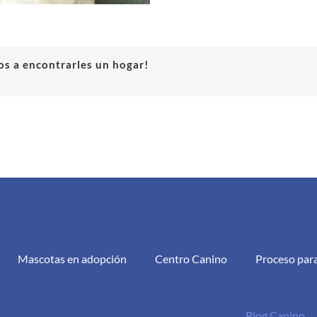
s a encontrarles un hogar!
Mascotas en adopción
Centro Canino
Proceso par
Blog Canino