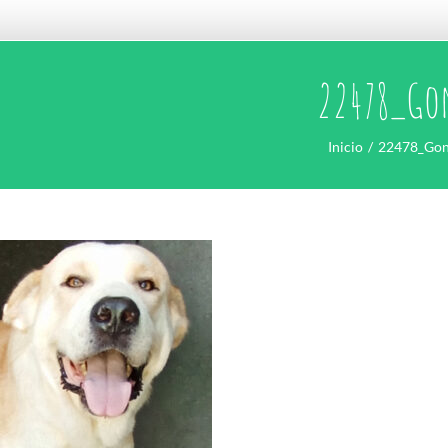
22478_Go
Inicio
22478_Go