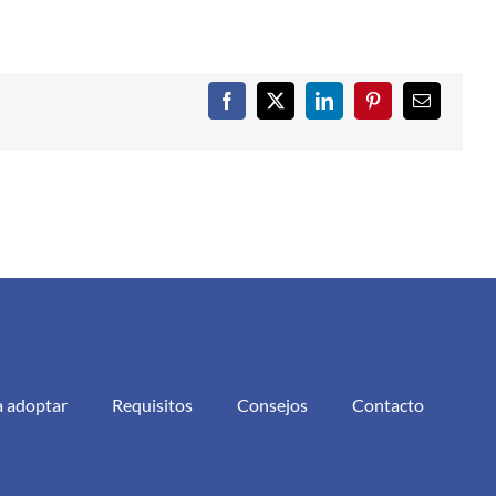
Facebook
X
LinkedIn
Pinterest
Correo
electrónic
a adoptar
Requisitos
Consejos
Contacto