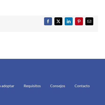
Facebook
X
LinkedIn
Pinterest
Correo
electrónic
a adoptar
Requisitos
Consejos
Contacto