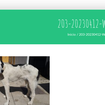
203-20230412-
Inicio
203-20230412-