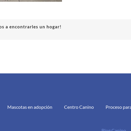
s a encontrarles un hogar!
Mascotas en adopción
Centro Canino
Proceso par
Blog Canino