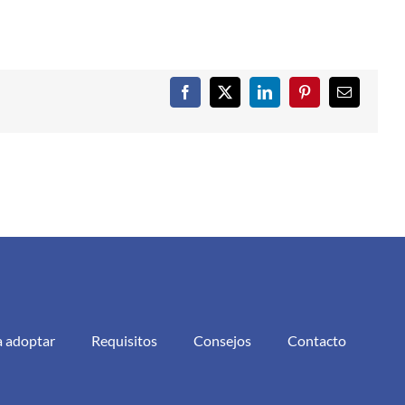
Facebook
X
LinkedIn
Pinterest
Correo
electrónic
a adoptar
Requisitos
Consejos
Contacto