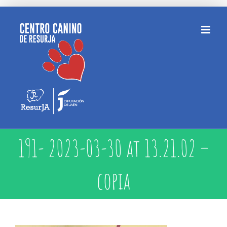
Saltar
al
contenido
191- 2023-03-30 at 13.21.02 –
copia