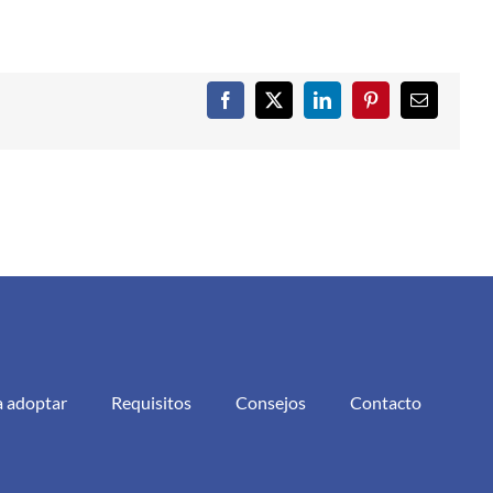
Facebook
X
LinkedIn
Pinterest
Correo
electrónic
a adoptar
Requisitos
Consejos
Contacto