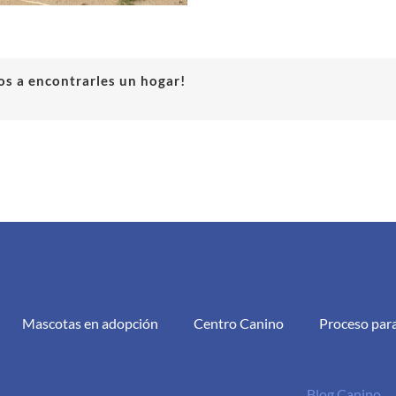
s a encontrarles un hogar!
Mascotas en adopción
Centro Canino
Proceso par
Blog Canino